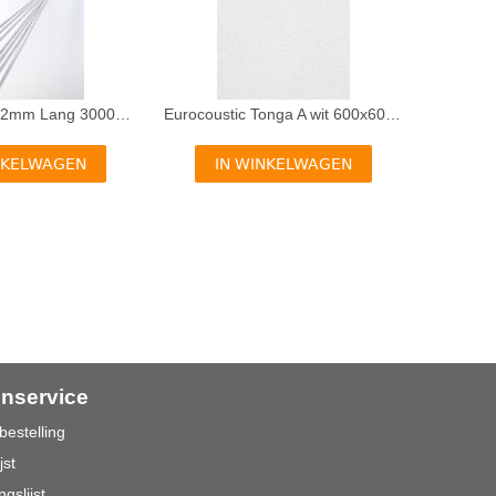
I
Ophangdraad 2mm Lang 3000mm (100 per pak)
Eurocoustic Tonga A wit 600x600x22 inleg
NKELWAGEN
IN WINKELWAGEN
enservice
bestelling
jst
ngslijst