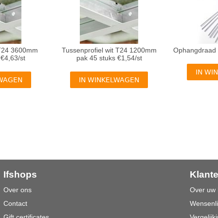
t T24 3600mm
Tussenprofiel wit T24 1200mm
 €4,63/st
pak 45 stuks €1,54/st
IN WI
LWAGEN
IN WINKELWAGEN
Ifshops
Klant
Over ons
Over uw 
Contact
Wensenli
Gift certificates
Vergelijki