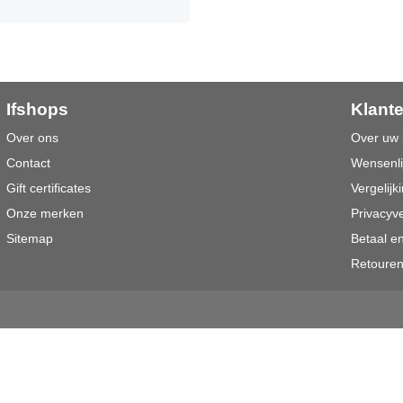
Ifshops
Klant
Over ons
Over uw 
Contact
Wensenli
Gift certificates
Vergelijki
Onze merken
Privacyve
Sitemap
Betaal e
Retoure