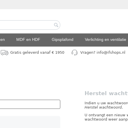
den
MDF en HDF
Gipsplafond
Verlichting en ventilatie
Gratis geleverd vanaf € 1950
Vragen? info@ifshops.nl
Herstel wach
Indien u uw wachtwoord
Herstel wachtwoord
.
U ontvangt een nieuw w
wachtwoord weer aanp