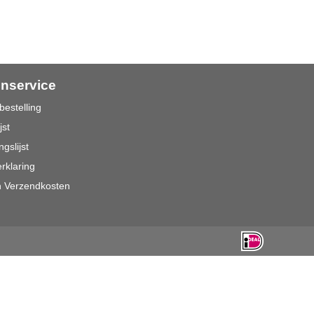
enservice
bestelling
jst
ngslijst
rklaring
n Verzendkosten
n