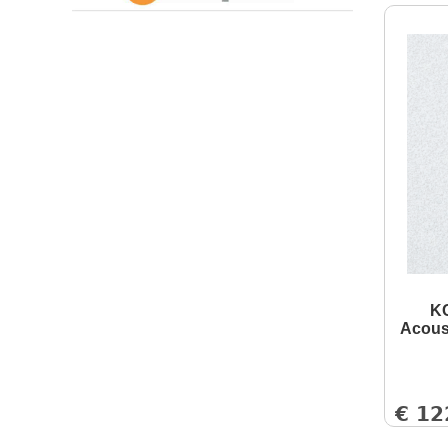
KC
Acous
€
12