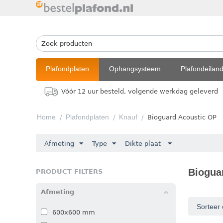
Plafondplaten
Ophangsysteem
Plafondeilan
Vóór 12 uur besteld, volgende werkdag geleverd
Home
Plafondplaten
Knauf
/
/
/
Bioguard Acoustic OP
Afmeting
Type
Dikte plaat
Biogua
PRODUCT FILTERS
Afmeting
Sorteer 
600x600 mm