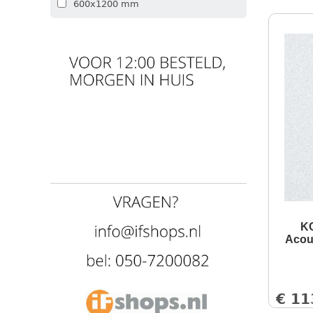
600x1200 mm
KC
Acou
€
11