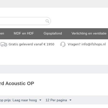
den
MDF en HDF
Gipsplafond
Verlichting en ventilatie
Gratis geleverd vanaf € 1950
Vragen? info@ifshops.nl
rd Acoustic OP
op prijs: Laag naar hoog
12 Per pagina