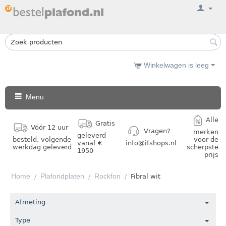
Winkelwagen is leeg
Menu
Alle
Gratis
Vóór 12 uur
Vragen?
merken
geleverd
besteld, volgende
voor de
vanaf €
info@ifshops.nl
werkdag geleverd
scherpste
1950
prijs
Home
Plafondplaten
Rockfon
/
/
/
Fibral wit
Afmeting
Type