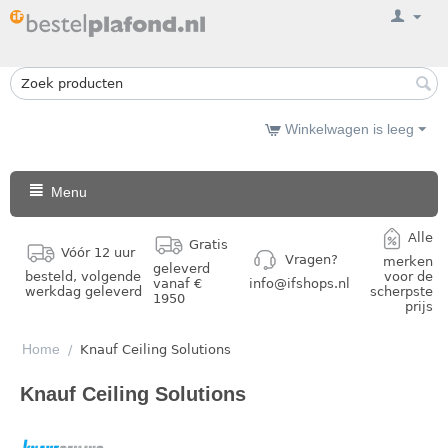
Winkelwagen is leeg
Menu
Alle
Gratis
Vóór 12 uur
Vragen?
merken
geleverd
besteld, volgende
voor de
vanaf €
info@ifshops.nl
werkdag geleverd
scherpste
1950
prijs
Home
/
Knauf Ceiling Solutions
Knauf Ceiling Solutions