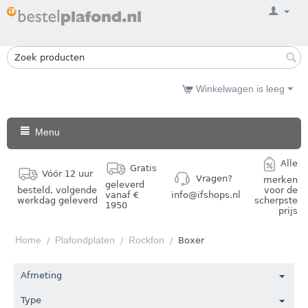
Winkelwagen is leeg
Menu
Alle
Gratis
Vóór 12 uur
Vragen?
merken
geleverd
besteld, volgende
voor de
vanaf €
info@ifshops.nl
werkdag geleverd
scherpste
1950
prijs
Home
Plafondplaten
Rockfon
/
/
/
Boxer
Afmeting
Type