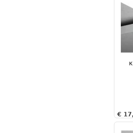
K
€
17