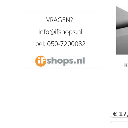
K
€
17