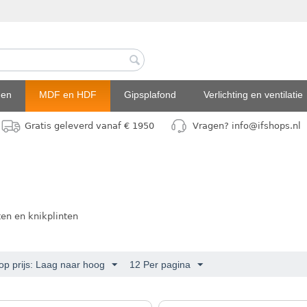
den
MDF en HDF
Gipsplafond
Verlichting en ventilatie
Gratis geleverd vanaf € 1950
Vragen? info@ifshops.nl
nten en knikplinten
op prijs: Laag naar hoog
12 Per pagina