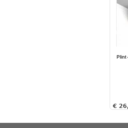
Plin
€
26