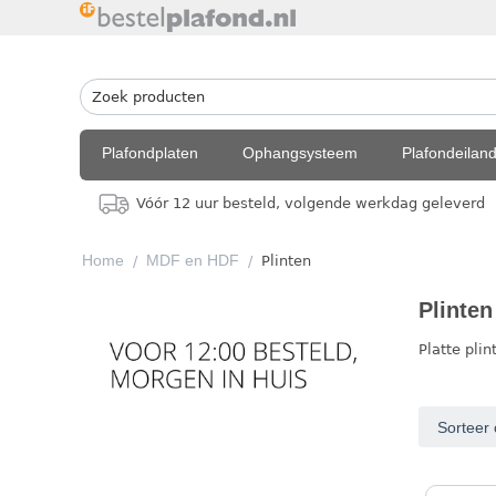
Plafondplaten
Ophangsysteem
Plafondeilan
Vóór 12 uur besteld, volgende werkdag geleverd
Home
MDF en HDF
/
/
Plinten
Plinten
Platte pli
Sorteer 