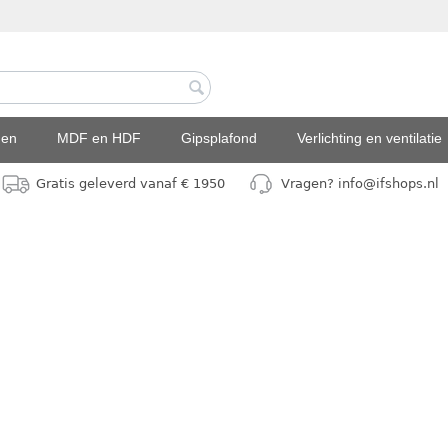
den
MDF en HDF
Gipsplafond
Verlichting en ventilatie
Gratis geleverd vanaf € 1950
Vragen? info@ifshops.nl