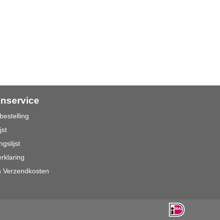
enservice
bestelling
jst
ngslijst
rklaring
n Verzendkosten
n