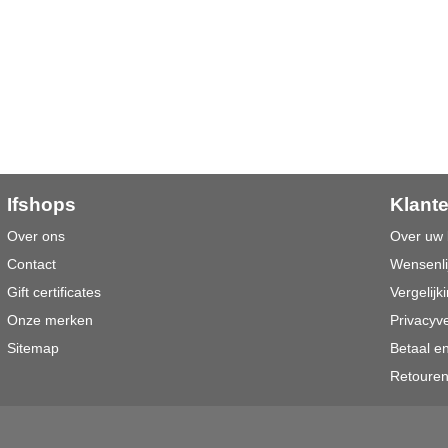
Ifshops
Klant
Over ons
Over uw 
Contact
Wensenli
Gift certificates
Vergelijki
Onze merken
Privacyve
Sitemap
Betaal e
Retoure