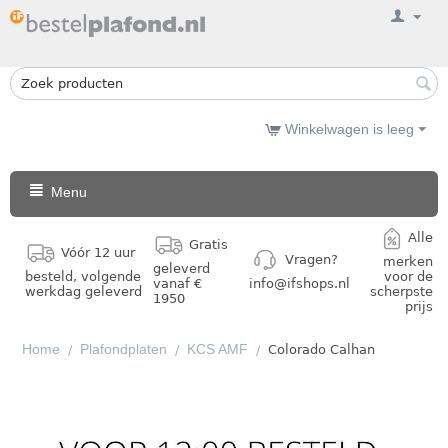
Winkelwagen is leeg
Menu
Alle
Gratis
Vóór 12 uur
Vragen?
merken
geleverd
besteld, volgende
voor de
vanaf €
info@ifshops.nl
werkdag geleverd
scherpste
1950
prijs
Home
Plafondplaten
KCS AMF
/
/
/
Colorado Calhan