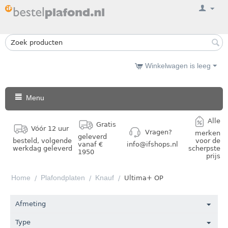
Winkelwagen is leeg
Menu
Alle
Gratis
Vóór 12 uur
Vragen?
merken
geleverd
besteld, volgende
voor de
vanaf €
info@ifshops.nl
werkdag geleverd
scherpste
1950
prijs
Home
Plafondplaten
Knauf
/
/
/
Ultima+ OP
Afmeting
Type