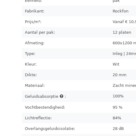
Eenheid:
pak
Fabrikant:
Rockfon
Prijs/m²:
Vanaf €
10,
Aantal per pak:
12
platen
Afmeting:
600x1200
Type:
Inleg | 24m
Kleur:
Wit
Dikte:
20 mm
Materiaal:
Zacht mine
100%
Geluidsabsorptie
:
Vochtbestendigheid:
95 %
Lichtreflectie:
84%
Overlangsgeluidsisolatie:
28 dB