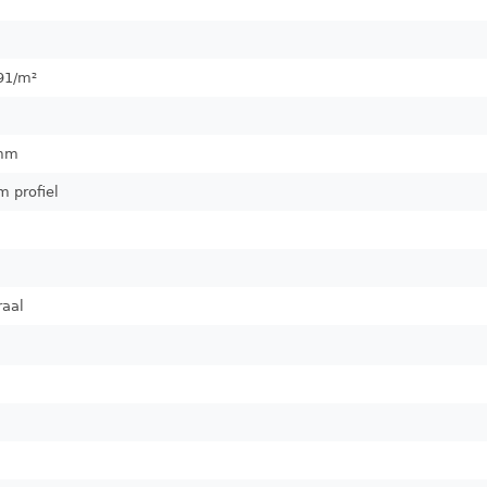
91
/m²
mm
m profiel
raal