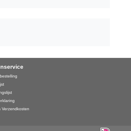
enservice
bestelling
jst
ngslijst
rklaring
n Verzendkosten
n