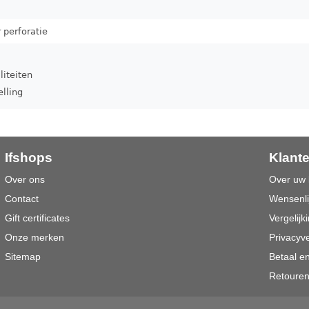
 perforatie
liteiten
elling
Ifshops
Klant
Over ons
Over uw 
Contact
Wensenli
Gift certificates
Vergelijki
Onze merken
Privacyve
Sitemap
Betaal e
Retoure