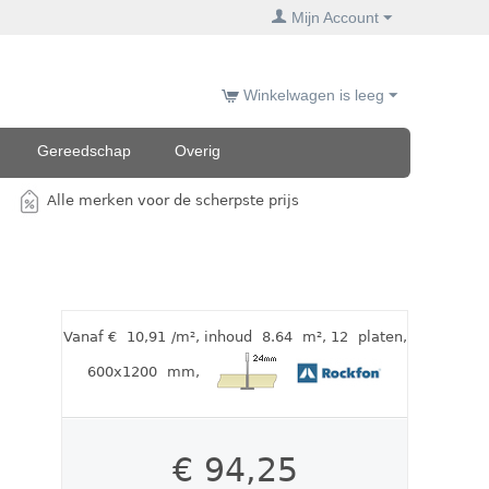
Mijn Account
Winkelwagen is leeg
Gereedschap
Overig
Alle merken voor de scherpste prijs
Vanaf €
10,91
/m²
,
inhoud
8.64
m²
, 12
platen
,
600x1200
mm
,
€
94,25