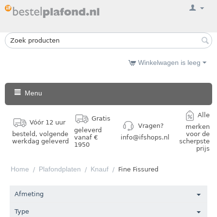
Winkelwagen is leeg
Menu
Alle
Gratis
Vóór 12 uur
Vragen?
merken
geleverd
besteld, volgende
voor de
vanaf €
info@ifshops.nl
werkdag geleverd
scherpste
1950
prijs
Home
Plafondplaten
Knauf
/
/
/
Fine Fissured
Afmeting
Type