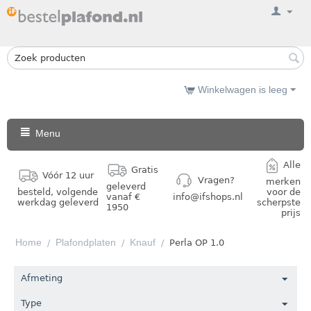
Winkelwagen is leeg
Menu
Alle
Gratis
Vóór 12 uur
Vragen?
merken
geleverd
besteld, volgende
voor de
vanaf €
info@ifshops.nl
werkdag geleverd
scherpste
1950
prijs
Home
Plafondplaten
Knauf
/
/
/
Perla OP 1.0
Afmeting
Type