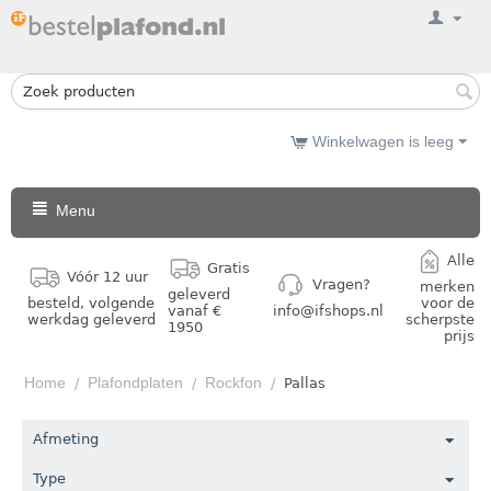
Winkelwagen is leeg
Menu
Alle
Gratis
Vóór 12 uur
Vragen?
merken
geleverd
besteld, volgende
voor de
vanaf €
info@ifshops.nl
werkdag geleverd
scherpste
1950
prijs
Home
Plafondplaten
Rockfon
/
/
/
Pallas
Afmeting
Type