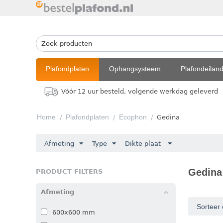
Plafondplaten
Ophangsysteem
Plafondeilan
Vóór 12 uur besteld, volgende werkdag geleverd
Home
Plafondplaten
Ecophon
/
/
/
Gedina
Afmeting
Type
Dikte plaat
Gedina
PRODUCT FILTERS
Afmeting
Sorteer 
600x600 mm