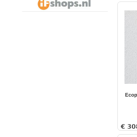
Ecop
€
30