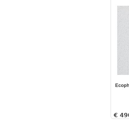
Ecoph
€
49