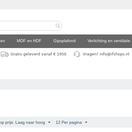
den
MDF en HDF
Gipsplafond
Verlichting en ventilatie
Gratis geleverd vanaf € 1950
Vragen? info@ifshops.nl
op prijs: Laag naar hoog
12 Per pagina