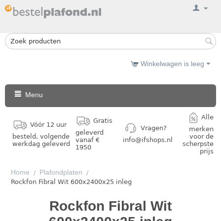
Winkelwagen is leeg
Menu
Alle
Gratis
Vóór 12 uur
Vragen?
merken
geleverd
besteld, volgende
voor de
vanaf €
info@ifshops.nl
werkdag geleverd
scherpste
1950
prijs
Home
Plafondplaten
/
/
Rockfon Fibral Wit 600x2400x25 inleg
Rockfon Fibral Wit