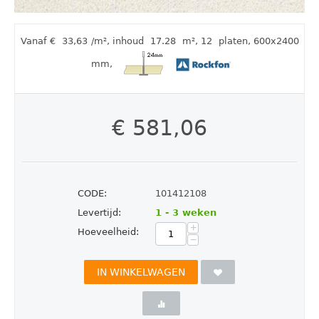
Vanaf €
33,63
/m²
,
inhoud
17.28
m²
, 12
platen
, 600x2400
mm
,
€
581,06
CODE:
101412108
Levertijd:
1 - 3 weken
+
Hoeveelheid:
−
IN WINKELWAGEN