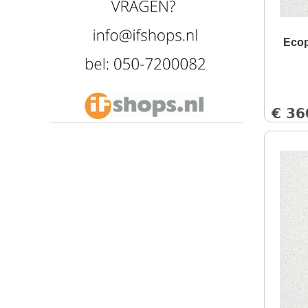
600x2000 mm mm
1160x1160 mm
Ecop
1160x1760 mm
⌀ 1160 mm
⌀ 800 mm
€
36