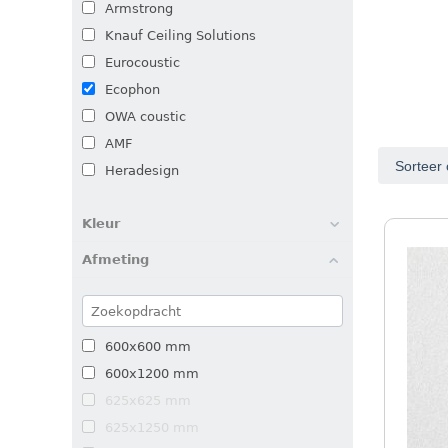
Armstrong
Knauf Ceiling Solutions
Eurocoustic
Ecophon
OWA coustic
AMF
Sorteer 
Heradesign
Kleur
Afmeting
600x600 mm
600x1200 mm
625x625 mm
625x1250 mm