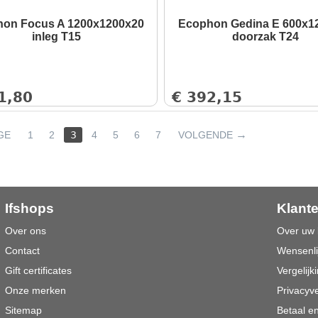
on Focus A 1200x1200x20
Ecophon Gedina E 600x1
inleg T15
doorzak T24
1,80
€
392,15
GE
1
2
3
4
5
6
7
VOLGENDE
Ifshops
Klant
Over ons
Over uw 
Contact
Wensenli
Gift certificates
Vergelijki
Onze merken
Privacyve
Sitemap
Betaal e