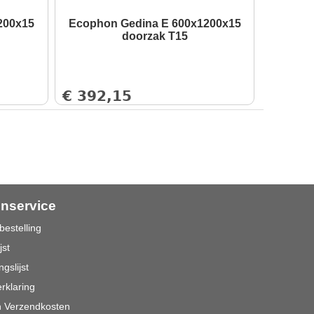
200x15
Ecophon Gedina E 600x1200x15
doorzak T15
€
392,15
enservice
bestelling
jst
ngslijst
rklaring
n Verzendkosten