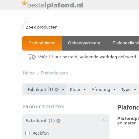
Plafondplaten
Ophangsysteem
Plafondeilan
Vóór 12 uur besteld, volgende werkdag geleverd
Home
Plafondplaten
/
Fabrikant (1)
Kleur
Afmeting
Type
Plafon
PRODUCT FILTERS
Plafondp
Fabrikant (1)
en maten. 
Rockfon