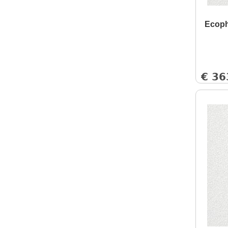
Ecoph
€
36