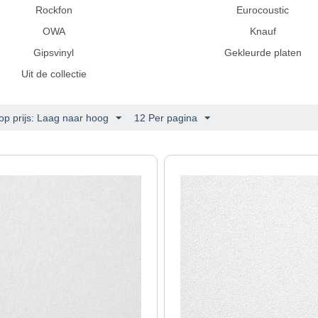
Rockfon
Eurocoustic
OWA
Knauf
Gipsvinyl
Gekleurde platen
Uit de collectie
op prijs: Laag naar hoog
12 Per pagina