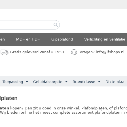
den
MDF en HDF
Gipsplafond
Verlichting en ventilatie
Gratis geleverd vanaf € 1950
Vragen? info@ifshops.nl
Toepassing
Geluidabsorptie
Brandklasse
Dikte plaat
dplaten
laten
kopen? Dan zit u goed in onze winkel. Plafondplaten, of plafon
Wij bieden online het meest complete assortiment plafondplaten in v