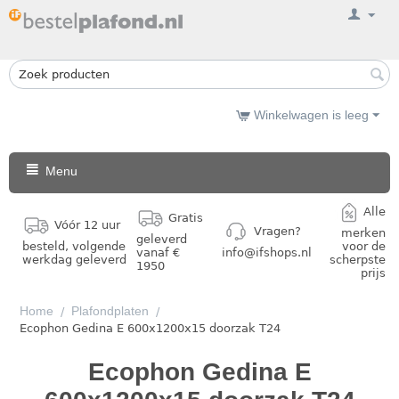
Winkelwagen is leeg
Menu
Alle
Gratis
Vóór 12 uur
Vragen?
merken
geleverd
besteld, volgende
voor de
vanaf €
info@ifshops.nl
werkdag geleverd
scherpste
1950
prijs
Home
Plafondplaten
/
/
Ecophon Gedina E 600x1200x15 doorzak T24
Ecophon Gedina E