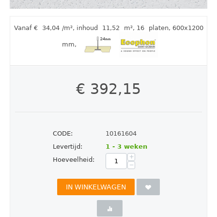
Vanaf €
34,04
/m²
,
inhoud
11,52
m²
, 16
platen
, 600x1200
mm
,
€
392,15
CODE:
10161604
Levertijd:
1 - 3 weken
+
Hoeveelheid:
−
IN WINKELWAGEN