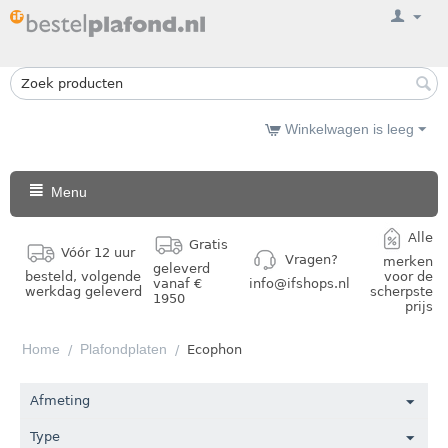
Winkelwagen is leeg
Menu
Alle
Gratis
Vóór 12 uur
Vragen?
merken
geleverd
besteld, volgende
voor de
vanaf €
info@ifshops.nl
werkdag geleverd
scherpste
1950
prijs
Home
Plafondplaten
/
/
Ecophon
Afmeting
Type