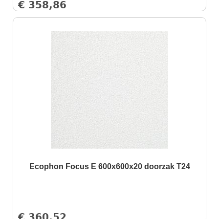
€
358,86
Ecophon Focus E 600x600x20 doorzak T24
€
360,52