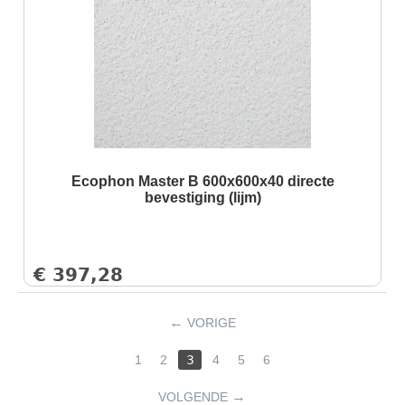
Ecophon Master B 600x600x40 directe
bevestiging (lijm)
€
397,28
VORIGE
1
2
3
4
5
6
VOLGENDE