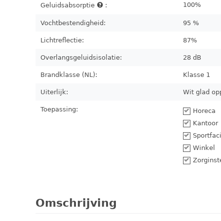
100%
Geluidsabsorptie
:
Vochtbestendigheid:
95 %
Lichtreflectie:
87%
Overlangsgeluidsisolatie:
28 dB
Brandklasse (NL):
Klasse 1
Uiterlijk:
Wit glad op
Toepassing:
Horeca
Kantoor
Sportfaci
Winkel
Zorginst
Omschrijving