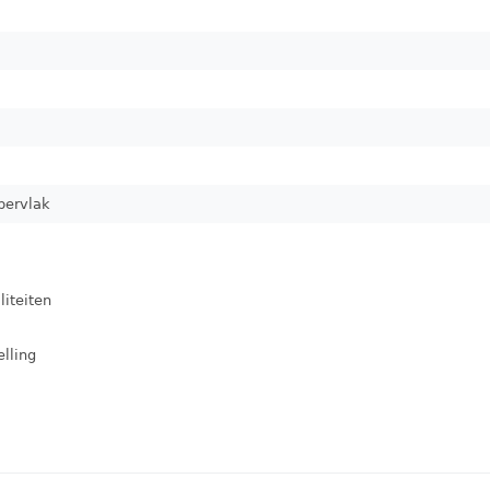
pervlak
liteiten
elling