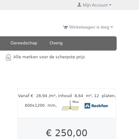
Mijn Account
Winkelwagen is leeg
Gereedschap
Overig
Alle merken voor de scherpste prijs
Vanaf €
28,94
/m²
,
inhoud
8,64
m²
, 12
platen
,
600x1200
mm
,
€
250,00