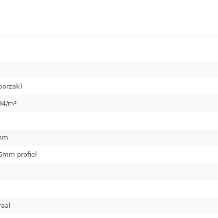
oorzak)
94
/m²
mm
5mm profiel
raal