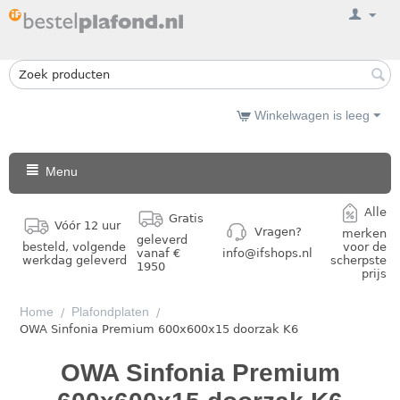
Winkelwagen is leeg
Menu
Alle
Gratis
Vóór 12 uur
Vragen?
merken
geleverd
besteld, volgende
voor de
vanaf €
info@ifshops.nl
werkdag geleverd
scherpste
1950
prijs
Home
Plafondplaten
/
/
OWA Sinfonia Premium 600x600x15 doorzak K6
OWA Sinfonia Premium