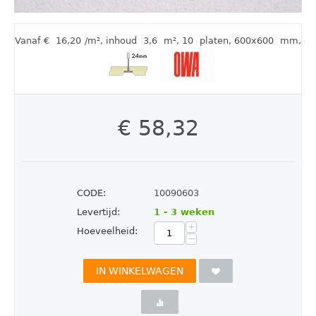
Vanaf €
16,20
/m²
,
inhoud
3,6
m²
, 10
platen
, 600x600
mm
,
€
58,32
CODE:
10090603
Levertijd:
1 - 3 weken
+
Hoeveelheid:
−
IN WINKELWAGEN