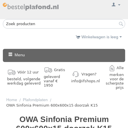
Winkelwagen is leeg
Menu
Alle
Gratis
Vóór 12 uur
Vragen?
merken
geleverd
besteld, volgende
voor de
vanaf €
info@ifshops.nl
werkdag geleverd
scherpste
1950
prijs
Home
Plafondplaten
/
/
OWA Sinfonia Premium 600x600x15 doorzak K15
OWA Sinfonia Premium