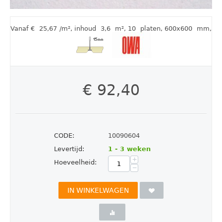
Vanaf €
25,67
/m²
,
inhoud
3,6
m²
, 10
platen
, 600x600
mm
,
€
92,40
CODE:
10090604
Levertijd:
1 - 3 weken
+
Hoeveelheid:
−
IN WINKELWAGEN