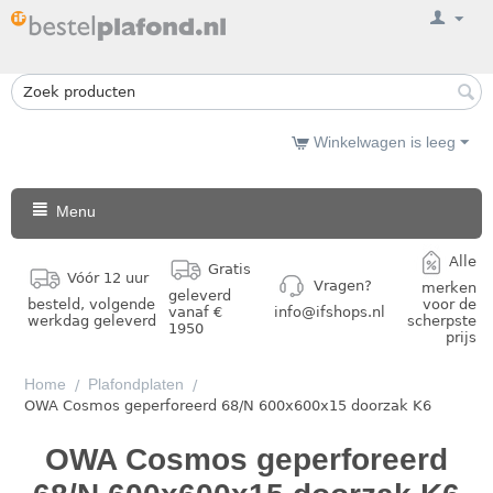
Winkelwagen is leeg
Menu
Alle
Gratis
Vóór 12 uur
Vragen?
merken
geleverd
besteld, volgende
voor de
vanaf €
info@ifshops.nl
werkdag geleverd
scherpste
1950
prijs
Home
Plafondplaten
/
/
OWA Cosmos geperforeerd 68/N 600x600x15 doorzak K6
OWA Cosmos geperforeerd