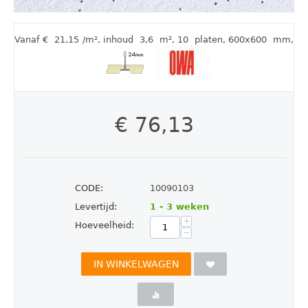
Vanaf €
21,15
/m²
,
inhoud
3,6
m²
, 10
platen
, 600x600
mm
,
€
76,13
CODE:
10090103
Levertijd:
1 - 3 weken
+
Hoeveelheid:
−
IN WINKELWAGEN