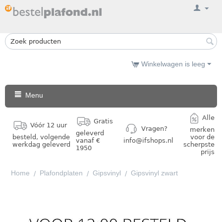
Winkelwagen is leeg
Menu
Alle
Gratis
Vóór 12 uur
Vragen?
merken
geleverd
besteld, volgende
voor de
vanaf €
info@ifshops.nl
werkdag geleverd
scherpste
1950
prijs
Home
Plafondplaten
Gipsvinyl
Gipsvinyl zwart
/
/
/