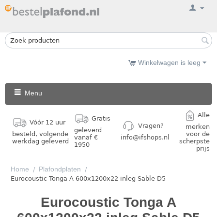
Winkelwagen is leeg
Menu
Alle
Gratis
Vóór 12 uur
Vragen?
merken
geleverd
besteld, volgende
voor de
vanaf €
info@ifshops.nl
werkdag geleverd
scherpste
1950
prijs
Home
Plafondplaten
/
/
Eurocoustic Tonga A 600x1200x22 inleg Sable D5
Eurocoustic Tonga A