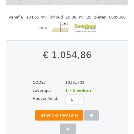
Vanaf €
104,65
/m²
,
inhoud
10,08
m²
, 28
platen
, 600x600
mm
,
€
1.054,86
CODE:
10161703
Levertijd:
1 - 3 weken
+
Hoeveelheid:
−
IN WINKELWAGEN