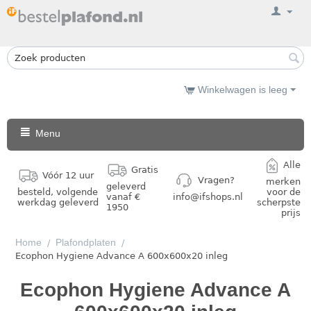
Winkelwagen is leeg
Menu
Alle
Gratis
Vóór 12 uur
Vragen?
merken
geleverd
besteld, volgende
voor de
vanaf €
info@ifshops.nl
werkdag geleverd
scherpste
1950
prijs
Home
Plafondplaten
/
/
Ecophon Hygiene Advance A 600x600x20 inleg
Ecophon Hygiene Advance A