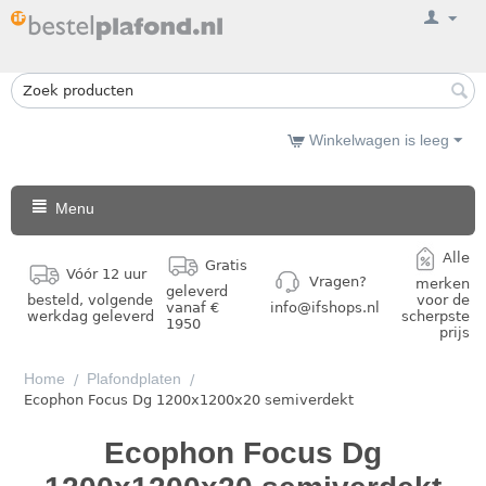
Winkelwagen is leeg
Menu
Alle
Gratis
Vóór 12 uur
Vragen?
merken
geleverd
besteld, volgende
voor de
vanaf €
info@ifshops.nl
werkdag geleverd
scherpste
1950
prijs
Home
Plafondplaten
/
/
Ecophon Focus Dg 1200x1200x20 semiverdekt
Ecophon Focus Dg