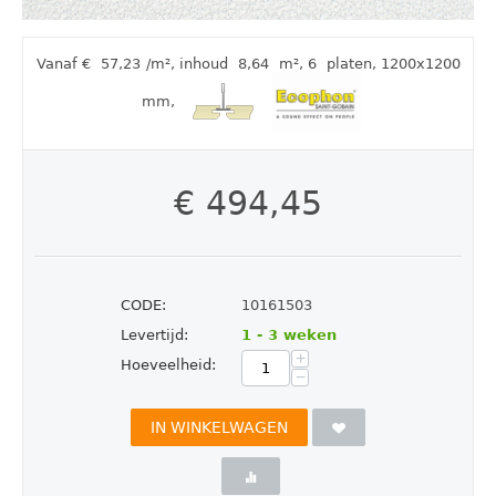
Vanaf €
57,23
/m²
,
inhoud
8,64
m²
, 6
platen
, 1200x1200
mm
,
€
494,45
CODE:
10161503
Levertijd:
1 - 3 weken
+
Hoeveelheid:
−
IN WINKELWAGEN