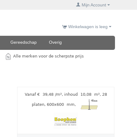
Mijn Account
Winkelwagen is leeg
Gereedschap
Overig
Alle merken voor de scherpste prijs
Vanaf €
39,48
/m²
,
inhoud
10,08
m²
, 28
platen
, 600x600
mm
,