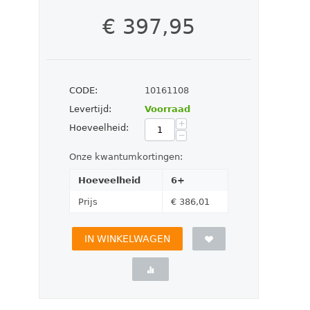
€
397,95
CODE:
10161108
Levertijd:
Voorraad
+
Hoeveelheid:
−
Onze kwantumkortingen:
Hoeveelheid
6+
Prijs
€
386,01
IN WINKELWAGEN