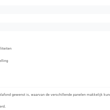
liteiten
elling
d plafond gewenst is, waarvan de verschillende panelen makkelijk 
erd.