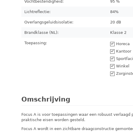
Vochtbestendigheid:
95 %
Lichtreflectie:
84%
Overlangsgeluidsisolatie:
20 dB
Brandklasse (NL):
Klasse 2
Toepassing:
Horeca
Kantoor
Sportfaci
Winkel
Zorginst
Omschrijving
Focus A is voor toepassingen waar een robuust verlaag
praktische eisen worden gesteld.
Focus A wordt in een zichtbare draagconstructie gemonte