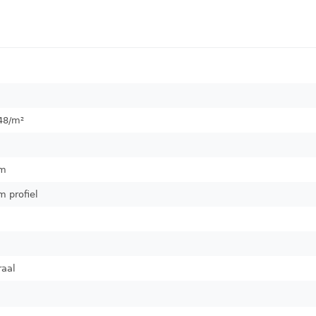
48
/m²
m
m profiel
raal