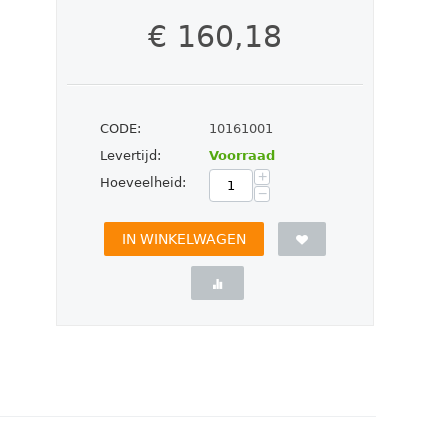
€
160,18
CODE:
10161001
Levertijd:
Voorraad
+
Hoeveelheid:
−
IN WINKELWAGEN