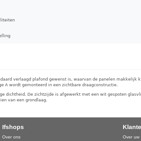
liteiten
elling
ndaard verlaagd plafond gewenst is, waarvan de panelen makkelijk
e A wordt gemonteerd in een zichtbare draagconstructie.
 dichtheid. De zichtzijde is afgewerkt met een wit gespoten glasvlie
ien van een grondlaag.
Ifshops
Klant
Over ons
Over uw 