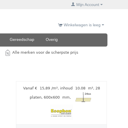
Mijn Account
Winkelwagen is leeg
Gereedschap
Overig
Alle merken voor de scherpste prijs
Vanaf €
15,89
/m²
,
inhoud
10.08
m²
, 28
platen
, 600x600
mm
,