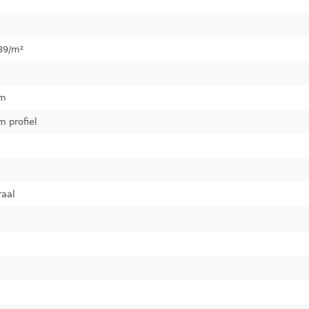
89
/m²
m
m profiel
raal