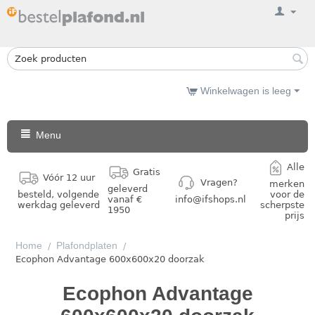
Winkelwagen is leeg
Menu
Alle
Gratis
Vóór 12 uur
Vragen?
merken
geleverd
besteld, volgende
voor de
vanaf €
info@ifshops.nl
werkdag geleverd
scherpste
1950
prijs
Home
Plafondplaten
/
/
Ecophon Advantage 600x600x20 doorzak
Ecophon Advantage