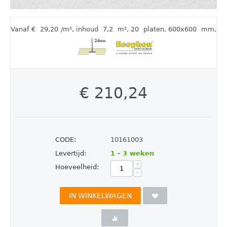
Vanaf €
29,20
/m²
,
inhoud
7,2
m²
, 20
platen
, 600x600
mm
,
€
210,24
CODE:
10161003
Levertijd:
1 - 3 weken
+
Hoeveelheid:
−
IN WINKELWAGEN