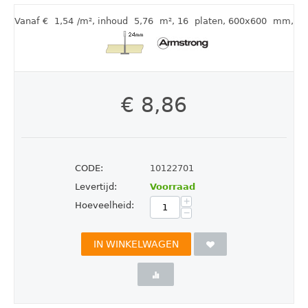
Vanaf €
1,54
/m²
,
inhoud
5,76
m²
, 16
platen
, 600x600
mm
,
€
8,86
CODE:
10122701
Levertijd:
Voorraad
+
Hoeveelheid:
−
IN WINKELWAGEN