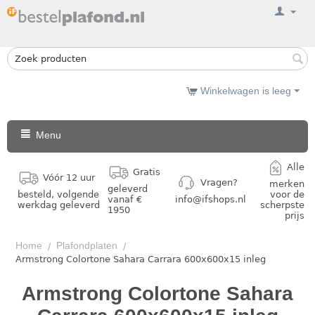
Winkelwagen is leeg
Menu
Alle
Gratis
Vóór 12 uur
Vragen?
merken
geleverd
besteld, volgende
voor de
vanaf €
info@ifshops.nl
werkdag geleverd
scherpste
1950
prijs
Home
Plafondplaten
/
/
Armstrong Colortone Sahara Carrara 600x600x15 inleg
Armstrong Colortone Sahara