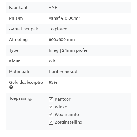
Fabrikant:
AMF
Prijs/m²:
Vanaf €
0,00
/m²
Aantal per pak:
18
platen
Afmeting:
600x600
mm
Type:
Inleg | 24mm profiel
Kleur:
Wit
Materiaal:
Hard mineraal
Geluidsabsorptie
65%
:
Toepassing:
Kantoor
Winkel
Woonruimte
Zorginstelling