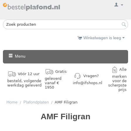
Winkelwagen is leeg
Menu
Alle
Gratis
Vóór 12 uur
Vragen?
merken
geleverd
besteld, volgende
voor de
vanaf €
info@ifshops.nl
werkdag geleverd
scherpste
1950
prijs
Home
Plafondplaten
/
/
AMF Filigran
AMF Filigran