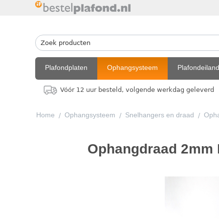
Plafondplaten
Ophangsysteem
Plafondeilan
Vóór 12 uur besteld, volgende werkdag geleverd
Home
Ophangsysteem
Snelhangers en draad
Oph
/
/
/
Ophangdraad 2mm L