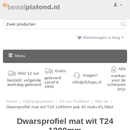
Winkelwagen is leeg
Menu
Alle
Gratis
Vóór 12 uur
Vragen?
merken
geleverd
besteld, volgende
voor de
vanaf €
info@ifshops.nl
werkdag geleverd
scherpste
1950
prijs
Home
Ophangsysteem
24 mm Profielen
Mat wit
/
/
/
/
Dwarsprofiel mat wit T24 1200mm pak 45 stuks €1,56/st
Dwarsprofiel mat wit T24