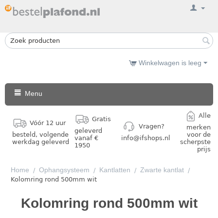
Winkelwagen is leeg
Menu
Alle
Gratis
Vóór 12 uur
Vragen?
merken
geleverd
besteld, volgende
voor de
vanaf €
info@ifshops.nl
werkdag geleverd
scherpste
1950
prijs
Home
Ophangsysteem
Kantlatten
Zwarte kantlat
/
/
/
/
Kolomring rond 500mm wit
Kolomring rond 500mm wit