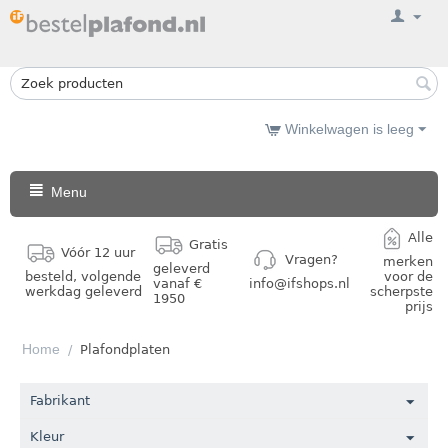
Winkelwagen is leeg
Menu
Alle
Gratis
Vóór 12 uur
Vragen?
merken
geleverd
besteld, volgende
voor de
vanaf €
info@ifshops.nl
werkdag geleverd
scherpste
1950
prijs
Home
/
Plafondplaten
Fabrikant
Kleur