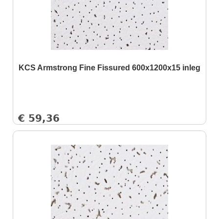
KCS Armstrong Fine Fissured 600x1200x15 inleg
€
59,36