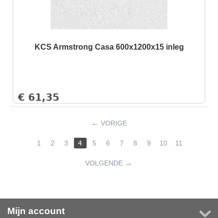
KCS Armstrong Casa 600x1200x15 inleg
€
61,35
VORIGE
1
2
3
4
5
6
7
8
9
10
11
VOLGENDE
Mijn account